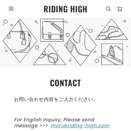
C
RIDING HIGH
CONTACT
お問い合わせ内容をご入力ください。
For English Inquiry, Please send
message >>>
mori@riding-high.com