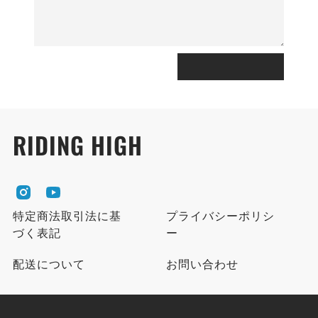
RIDING HIGH
R
R
I
I
特定商法取引法に基
プライバシーポリシ
D
D
づく表記
ー
I
I
N
N
配送について
お問い合わせ
G
G
H
H
I
I
G
G